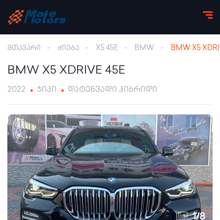
მთავარი
ძიება
X5 45E
BMW
BMW X5 XDRI
BMW X5 XDRIVE 45E
2022
ჯიპი
დატენვადი ჰიბრიდი
1
/
8