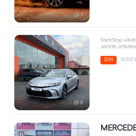
7
Start/Stop სის
კრუიზ-კონტ
2024
14,000
8
MERCEDE