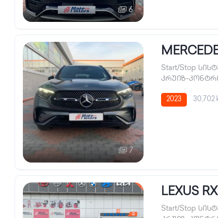
6
MERCEDES
Start/Stop სის
კრუიზ-კონტ
2023
30,702
7
LEXUS RX
Start/Stop სის