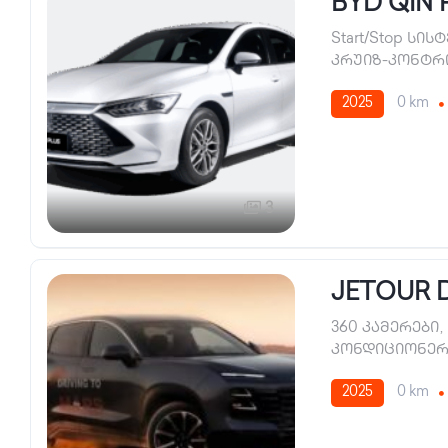
BYD QIN 
Start/Stop სის
კრუიზ-კონტ
2025
0 km
3
JETOUR 
360 კამერები
,
კონდიციონერ
2025
0 km