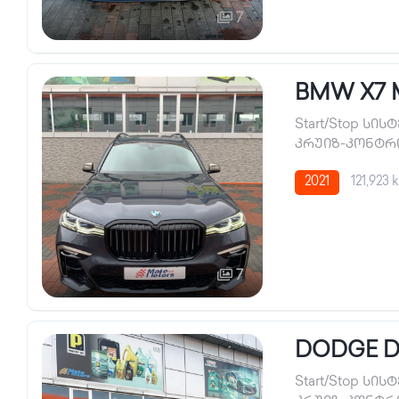
7
BMW X7 
Start/Stop სის
კრუიზ-კონტ
2021
121,923 
7
DODGE 
Start/Stop სის