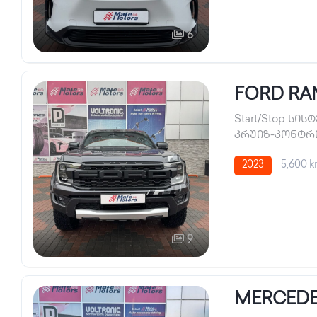
6
FORD RA
Start/Stop სის
კრუიზ-კონტ
2023
5,600 
9
MERCEDE