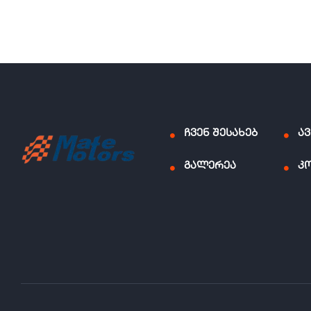
ჩვენ შესახებ
ა
გალერეა
კ