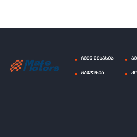
ჩვენ შესახებ
ა
გალერეა
კ