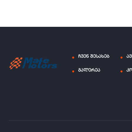
ჩვენ შესახებ
ა
გალერეა
კ